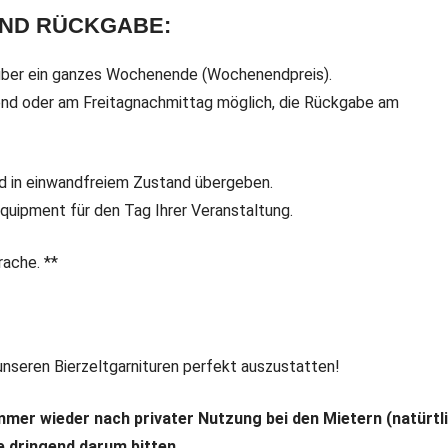
UND RÜCKGABE:
 über ein ganzes Wochenende (Wochenendpreis).
nd oder am Freitagnachmittag möglich, die Rückgabe am
nd in einwandfreiem Zustand übergeben.
quipment für den Tag Ihrer Veranstaltung.
rache. **
 unseren Bierzeltgarnituren perfekt auszustatten!
 immer wieder nach privater Nutzung bei den Mietern (natürtl
ie dringend darum bitten